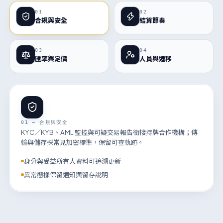
01
02
合規與安全
結算節奏
03
04
匯率與定價
人員與遷移
01 — 合規與安全
KYC／KYB、AML 監控與可疑交易報告銜接持牌合作機構；傳
輸與儲存採常見加密標準，保留可查軌跡。
身分與受益所有人資料可追溯更新
異常態樣保留通知與留存說明