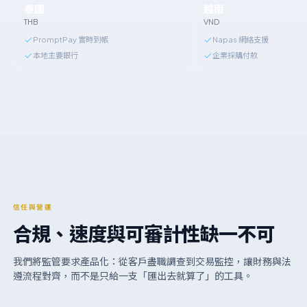
泰國
越南
THB
VND
PromptPay 實時到帳
Napas 網絡支援
本地主要銀行
企業採購付款
信任與營運
合規、速度與可審計性缺一不可
我們將監管要求產品化：從客戶盡職調查到交易監控，讓財務與法
遵流程對齊，而不是只給一支「匯出去就算了」的工具。