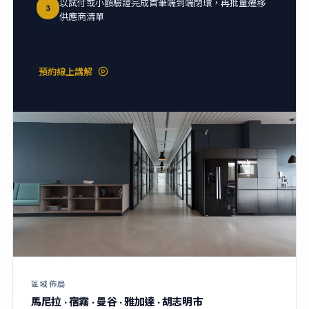
以試付或小額驗證完成首筆端到端閉環，再批量遷移
3
供應商清單
預約線上講解
區域佈局
馬尼拉 · 宿霧 · 曼谷 · 雅加達 · 胡志明市