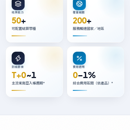
結算能力
覆蓋範圍
50
+
200
+
可配置結算幣種
服務觸達國家／地區
到帳節奏
費用透明
T+0
~1
0
–1%
主流東南亞入帳週期*
綜合費用區間（依產品）*