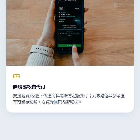
跨境匯款與代付
支援薪資/家匯、供應商與關聯方定額批付；到帳路徑與參考匯
率可留存紀錄，方便對帳與內部稽核。