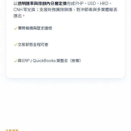
以
透明匯率與限額內分層定價
完成 PHP、USD、HKD、
CNH 等兌換；支援財務團隊鎖價、對沖節奏與多實體報表
匯出。
實時報價與歷史匯總
交易狀態全程可查
與 ERP / QuickBooks 類整合（按需）
方案導覽