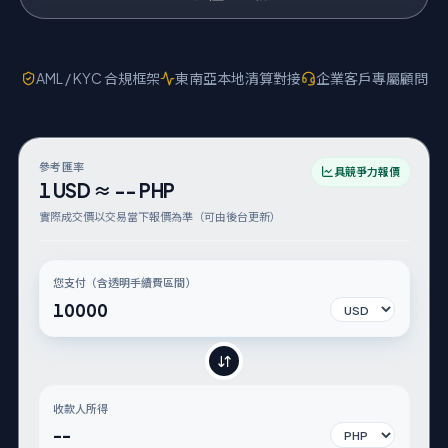
AML / KYC 合規框架
東南亞本地清算對接
企業客戶專屬顧問
參考匯率
具競爭力報價
1
USD
≈
--
PHP
實際成交價以交易當下報價為準（可由後台更新）
您支付（含透明手續費區間）
您支付幣別
收款人所得
--
收款幣別