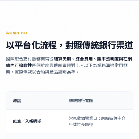
為何選擇 P&L
以平台化流程，對照傳統銀行渠道
國際聚合支付服務商常從
結算天期、綜合費用、匯率透明度與在網
絡內可追蹤性
四個維度與傳統電匯對比。以下為業務溝通常用框
架，實際條款以合約與產品說明為準。
維度
傳統銀行電匯
常見數個營業日；跨時區與中介
結算／入帳週期
行或拉長路徑