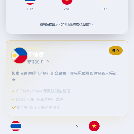
THB
VND
IDR
邏輯拓撲圖示，非地理坐標或政治邊界。
戰略樞紐
核心
菲律賓
菲律賓 · PHP
披索清算與錢包／銀行組合路由，優先承載貿易與電商入帳節
奏。
GCash / Maya 等數碼錢包路徑
BDO、BPI 等商業銀行直連
貿易與 B2B 入帳節奏優化