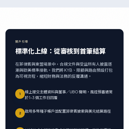
開戶引導
標準化上線：從審核到首筆結算
在菲律賓與東盟場景中，合規文件與受益所有人披露逐
漸與歐美標準接軌。我們將 KYB、限額與路由預設打包
為可視流程，縮短財務與法務的反覆溝通。
線上提交主體資料與董事／UBO 聲明，風控預審通常
1
於 1–3 個工作日回覆
啟用多幣種子帳戶並配置菲律賓披索與美元結算路徑
2