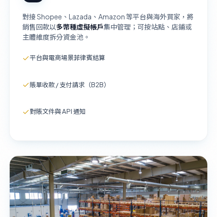
對接 Shopee、Lazada、Amazon 等平台與海外買家，將
銷售回款以
多幣種虛擬帳戶
集中管理；可按站點、店鋪或
主體維度拆分資金池。
平台與電商場景菲律賓結算
賬單收款 / 支付請求（B2B）
對賬文件與 API 通知