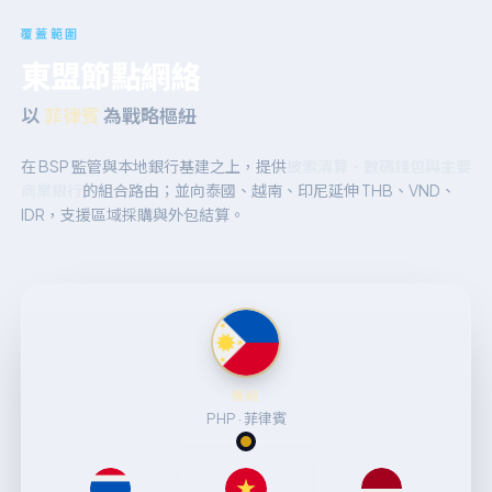
覆蓋範圍
東盟節點網絡
以
菲律賓
為戰略樞紐
在 BSP 監管與本地銀行基建之上，提供
披索清算、數碼錢包與主要
商業銀行
的組合路由；並向泰國、越南、印尼延伸 THB、VND、
IDR，支援區域採購與外包結算。
樞紐
PHP · 菲律賓