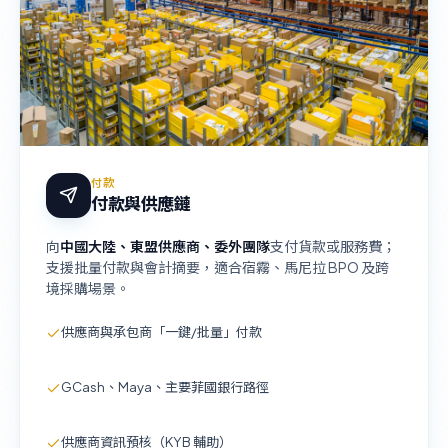
付款
付款與供應鏈
向
中國大陸、東盟供應商、委外團隊
支付貨款或服務費；
支援批量付款與會計摘要，適合宿霧、馬尼拉 BPO 及跨
境採購場景。
供應商與承包商「一鍵/批量」付款
GCash、Maya、主要菲國銀行路徑
供應商資訊預核（KYB 輔助）