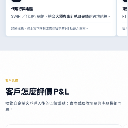
代理行與電匯
東
SWIFT／代理行網絡，適合
大額與審計軌跡完整
的跨境結算。
R
跨國採購、資本項下匯劃或需保留完整 MT 軌跡之專案。
區
客戶見證
客戶怎麼評價 P&L
摘錄自企業客戶導入後的回饋重點；實際體驗依場景與產品模組而
異。