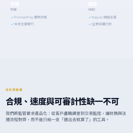
泰國
越南
THB
VND
PromptPay 實時到帳
Napas 網絡支援
本地主要銀行
企業採購付款
信任與營運
合規、速度與可審計性缺一不可
我們將監管要求產品化：從客戶盡職調查到交易監控，讓財務與法
遵流程對齊，而不是只給一支「匯出去就算了」的工具。