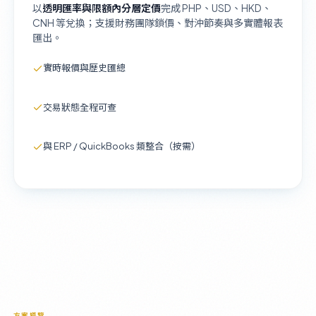
以
透明匯率與限額內分層定價
完成 PHP、USD、HKD、
CNH 等兌換；支援財務團隊鎖價、對沖節奏與多實體報表
匯出。
實時報價與歷史匯總
交易狀態全程可查
與 ERP / QuickBooks 類整合（按需）
方案導覽