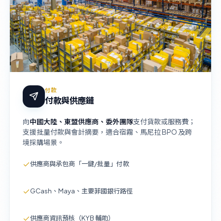
付款
付款與供應鏈
向
中國大陸、東盟供應商、委外團隊
支付貨款或服務費；
支援批量付款與會計摘要，適合宿霧、馬尼拉 BPO 及跨
境採購場景。
供應商與承包商「一鍵/批量」付款
GCash、Maya、主要菲國銀行路徑
供應商資訊預核（KYB 輔助）