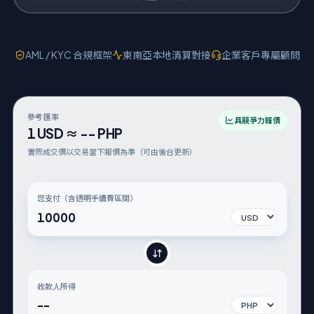
AML / KYC 合規框架
東南亞本地清算對接
企業客戶專屬顧問
參考匯率
具競爭力報價
1
USD
≈
--
PHP
實際成交價以交易當下報價為準（可由後台更新）
您支付（含透明手續費區間）
您支付幣別
收款人所得
--
收款幣別