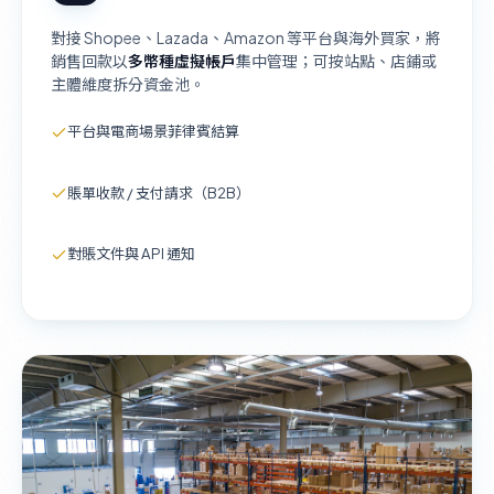
對接 Shopee、Lazada、Amazon 等平台與海外買家，將
銷售回款以
多幣種虛擬帳戶
集中管理；可按站點、店鋪或
主體維度拆分資金池。
平台與電商場景菲律賓結算
賬單收款 / 支付請求（B2B）
對賬文件與 API 通知