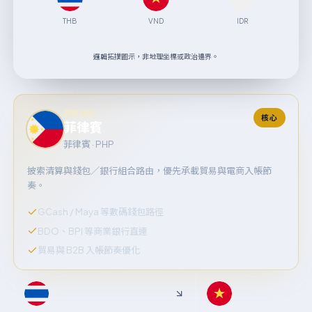
THB
VND
IDR
邏輯拓撲圖示，非地理坐標或政治邊界。
戰略樞紐
核心
菲律賓
菲律賓 · PHP
披索清算與錢包／銀行組合路由，優先承載貿易與電商入帳節
奏。
GCash / Maya 等數碼錢包路徑
BDO、BPI 等商業銀行直連
貿易與 B2B 入帳節奏優化