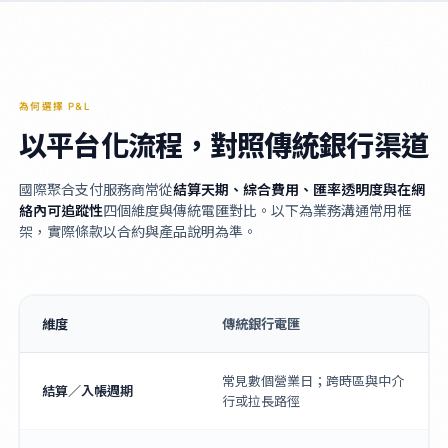
為何選擇 P&L
以平台化流程，對照傳統銀行渠道
國際聚合支付服務商常從
結算天期、綜合費用、匯率透明度與在網
絡內可追蹤性
四個維度與傳統電匯對比。以下為業務溝通常用框
架，實際條款以合約與產品說明為準。
維度
傳統銀行電匯
常見數個營業日；跨時區與中介
結算／入帳週期
行或拉長路徑