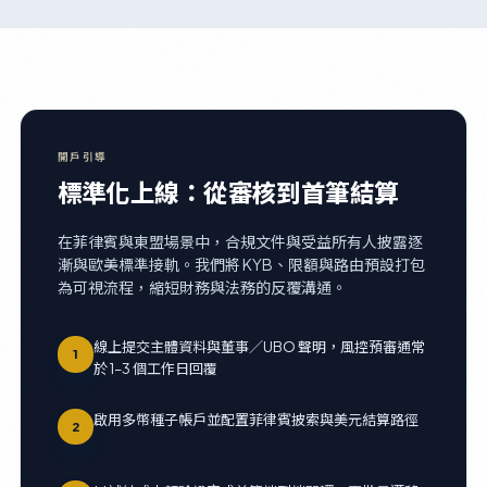
開戶引導
標準化上線：從審核到首筆結算
在菲律賓與東盟場景中，合規文件與受益所有人披露逐
漸與歐美標準接軌。我們將 KYB、限額與路由預設打包
為可視流程，縮短財務與法務的反覆溝通。
線上提交主體資料與董事／UBO 聲明，風控預審通常
1
於 1–3 個工作日回覆
啟用多幣種子帳戶並配置菲律賓披索與美元結算路徑
2