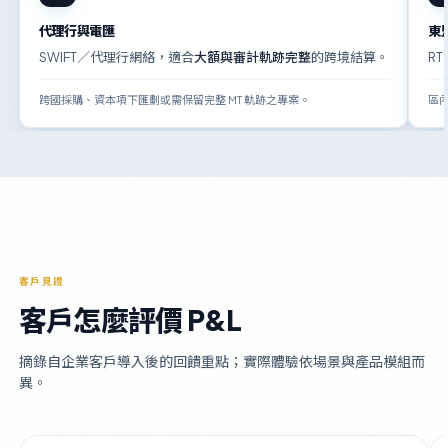
代理行與電匯
東
SWIFT／代理行網絡，適合
大額與審計軌跡完整
的跨境結算。
R
跨國採購、資本項下匯劃或需保留完整 MT 軌跡之專案。
區
客戶見證
客戶怎麼評價 P&L
摘錄自企業客戶導入後的回饋重點；實際體驗依場景與產品模組而
異。