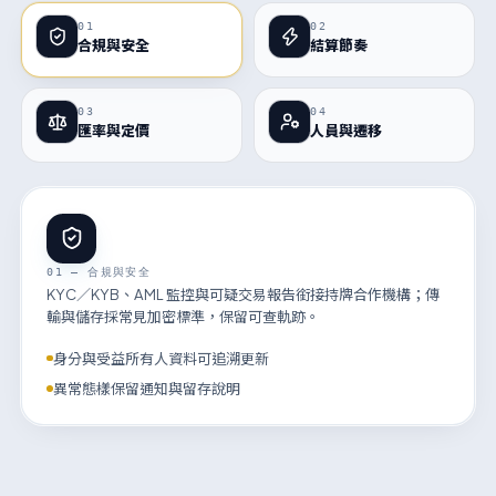
01
02
合規與安全
結算節奏
03
04
匯率與定價
人員與遷移
01 — 合規與安全
KYC／KYB、AML 監控與可疑交易報告銜接持牌合作機構；傳
輸與儲存採常見加密標準，保留可查軌跡。
身分與受益所有人資料可追溯更新
異常態樣保留通知與留存說明