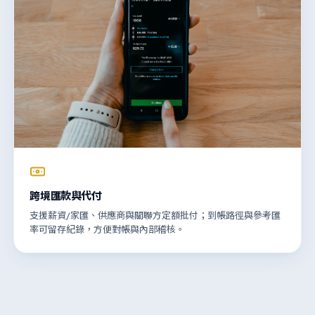
跨境匯款與代付
支援薪資/家匯、供應商與關聯方定額批付；到帳路徑與參考匯
率可留存紀錄，方便對帳與內部稽核。