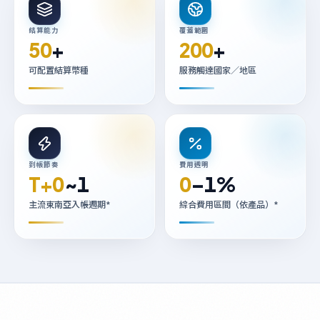
結算能力
覆蓋範圍
50
+
200
+
可配置結算幣種
服務觸達國家／地區
到帳節奏
費用透明
T+0
~1
0
–1%
主流東南亞入帳週期*
綜合費用區間（依產品）*