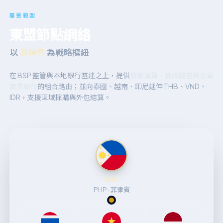
覆蓋範圍
東盟節點網絡
以
菲律賓
為戰略樞紐
在 BSP 監管與本地銀行基建之上，提供
披索清算、數碼錢包與主要
商業銀行
的組合路由；並向泰國、越南、印尼延伸 THB、VND、
IDR，支援區域採購與外包結算。
樞紐
PHP · 菲律賓