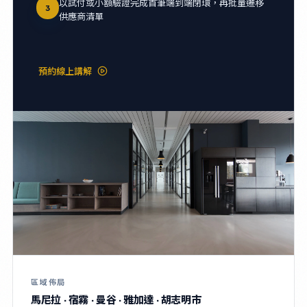
以試付或小額驗證完成首筆端到端閉環，再批量遷移
3
供應商清單
預約線上講解
區域佈局
馬尼拉 · 宿霧 · 曼谷 · 雅加達 · 胡志明市