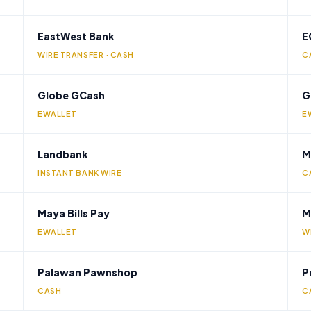
EastWest Bank
E
WIRE TRANSFER · CASH
C
Globe GCash
G
EWALLET
E
Landbank
M
INSTANT BANK WIRE
C
Maya Bills Pay
M
EWALLET
W
Palawan Pawnshop
P
CASH
C