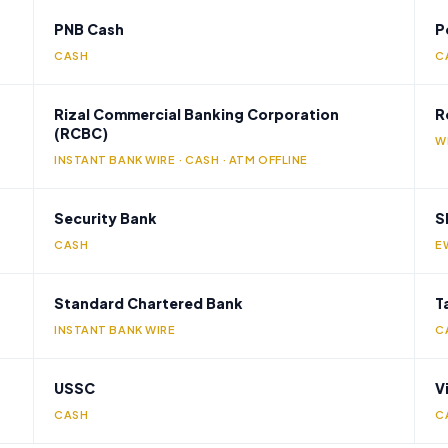
PNB Cash
P
CASH
C
Rizal Commercial Banking Corporation
R
(RCBC)
W
INSTANT BANK WIRE · CASH · ATM OFFLINE
Security Bank
S
CASH
E
Standard Chartered Bank
T
INSTANT BANK WIRE
C
USSC
V
CASH
C