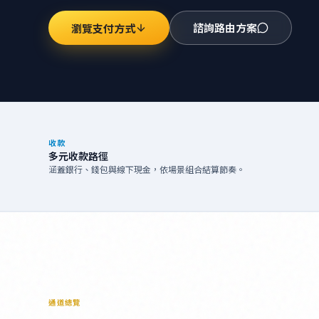
諮詢路由方案
瀏覽支付方式
收款
多元收款路徑
涵蓋銀行、錢包與線下現金，依場景組合結算節奏。
通道總覽