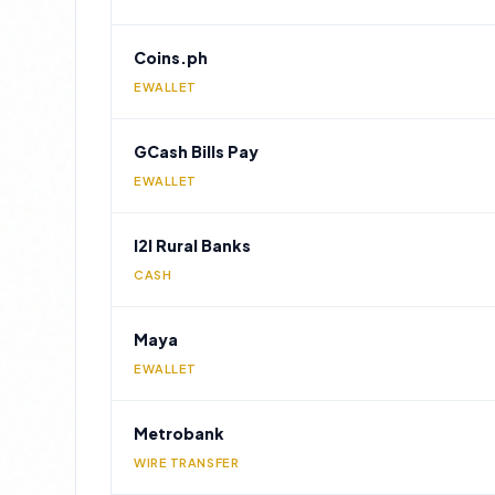
Coins.ph
EWALLET
GCash Bills Pay
EWALLET
I2I Rural Banks
CASH
Maya
EWALLET
Metrobank
WIRE TRANSFER