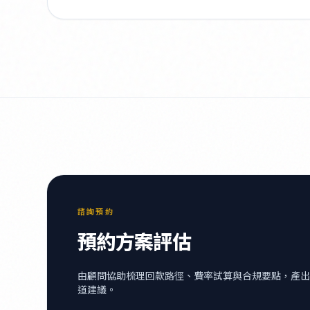
諮詢預約
預約方案評估
由顧問協助梳理回款路徑、費率試算與合規要點，產出
道建議。