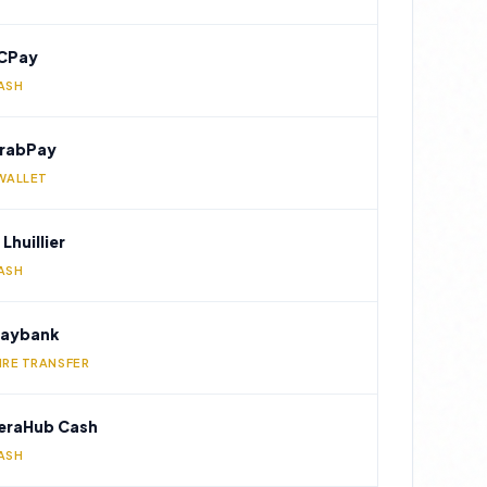
CPay
ASH
rabPay
WALLET
 Lhuillier
ASH
aybank
IRE TRANSFER
eraHub Cash
ASH