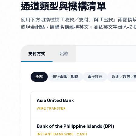
通道類型與機構清單
使用下方切換檢視「收款／支付」與「出款」兩類情
或現金網點。機構名稱維持英文，並依英文字母 A–Z 
支付方式
出款
全部
銀行電匯／即時
電子錢包
現金／超商／
Asia United Bank
WIRE TRANSFER
Bank of the Philippine Islands (BPI)
INSTANT BANK WIRE · CASH