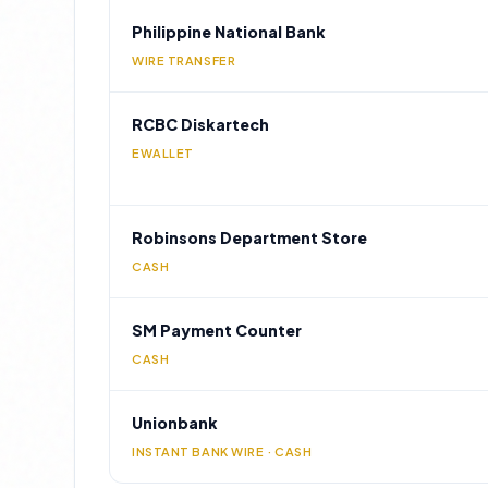
Philippine National Bank
WIRE TRANSFER
RCBC Diskartech
EWALLET
Robinsons Department Store
CASH
SM Payment Counter
CASH
Unionbank
INSTANT BANK WIRE · CASH