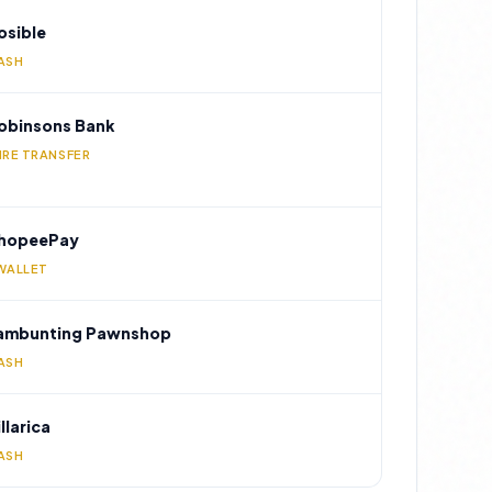
osible
ASH
obinsons Bank
IRE TRANSFER
hopeePay
WALLET
ambunting Pawnshop
ASH
illarica
ASH