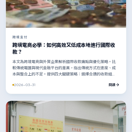
跨境支付
跨境電商必學：如何高效又低成本地進行國際收
款？
本文為跨境電商與外貿企業解析國際收款痛點與優化策略。比
較傳統電匯與現代金融平台的差異，指出傳統方式在速度、成
本與整合上的不足。提供四大關鍵策略：選擇合適的收款組
合、聚焦實際到手淨額評估成本、利用API與一站式平台提升效
2026-03-31
閱讀
率、確保合規風控，助企業實現高效低成本的國際資金管理。