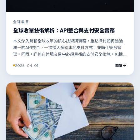
全球收單
全球收單技術解析：API整合與支付安全實務
本文深入解析全球收單的核心技術與實務，重點探討如何透過
統一的API整合，一次接入多國本地支付方式，並簡化後台管
理。同時，詳述在跨境交易中必須重視的支付安全措施，包括
智能反欺詐、數據加密與全球合規框架，協助企業在拓展國際
2026-04-01
閱讀
市場時，既能提升支付成功率與客戶體驗，又能確保交易安全
與合規。