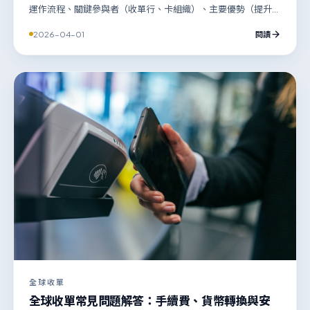
運作流程、關鍵參與者（收單行、卡組織）、主要優勢（提升
交易成功率、簡化運營），並探討適用企業類型、潛在挑戰以
2026-04-01
閱讀
及選擇服務商的要點，助企業順利拓展跨境業務。
全球收單
全球收單常見問題解答：手續費、貨幣轉換與安