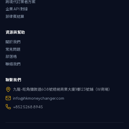
跨境代訂業者方案
企業 API 對接
菲律賓結算
資源與幫助
關於我們
常見問題
部落格
聯絡我們
聯繫我們
九龍-旺角彌敦道608號總統商業大廈1樓123號鋪（W商場）
info@hkmoneychanger.com
+852 5268 8945