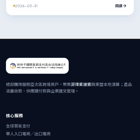
釐清它與BIC、IBAN的區別，幫助您順利完成海外資金轉帳。
2026-03-31
閱讀
總部團隊服務亞太區跨境商戶，聚焦
菲律賓披索
與東盟本地清算；產品
涵蓋收款、供應鏈付款與企業匯兌管理。
核心服務
全球貿易支付
華人入口電商／出口電商