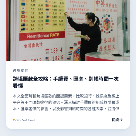
跨境支付
跨境匯款全攻略：手續費、匯率、到帳時間一次
看懂
本文全面解析跨境匯款的關鍵要素，比較銀行、找換店及線上
平台等不同匯款途徑的優劣。深入探討手續費的組成與隱藏成
本、匯率差價的影響，以及影響到帳時間的各種因素，並提供
標準匯款流程與實用注意事項，幫助您選擇最適合、最划算的
2026-03-31
閱讀
跨境資金轉移方案。